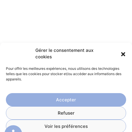
Gérer le consentement aux
cookies
Menu
Pour offrir les meilleures expériences, nous utilisons des technologies
Accueil
telles que les cookies pour stocker et/ou accéder aux informations des
appareils.
Hôtel
Restaurant
Accepter
Notre région
Résidence Mont
Refuser
HÔTEL LE PATIO
Charvin
Mentions légales
Voir les préférences
Villa Les Roches
Politique de