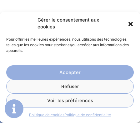
Gérer le consentement aux
cookies
Menu
Pour offrir les meilleures expériences, nous utilisons des technologies
Accueil
telles que les cookies pour stocker et/ou accéder aux informations des
appareils.
Hôtel
Restaurant
Accepter
Notre région
Résidence Mont
Refuser
HÔTEL LE PATIO
Charvin
Mentions légales
Voir les préférences
Villa Les Roches
Politique de
confidentialité
Contactez-nous
Politique de cookies
Politique de confidentialité
Plan du site
Réserver
Gérer le consentement